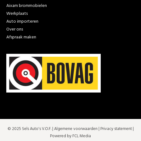
Aixam brommobielen
Werkplaats
Auto importeren
Over ons
Afspraak maken
© 2025 Sels Auto's V.O.F. |
Algemene voorwaarden
|
Privacy statement
|
Powered by FCL Media