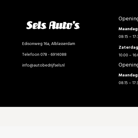
Opening
Maandag 
08:15 – 17:
Edisonweg 16a, Alblasserdam
Zaterda
Telefoon 078 - 6914088
10.00 – 16:
Opening
info@autobedrijfsels.nl
Maandag 
08.15 – 17: