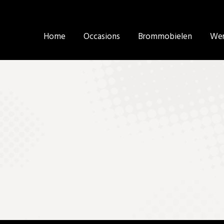
Home
Home
Occasions
Occasions
Brommobielen
Brommobielen
Wer
Wer