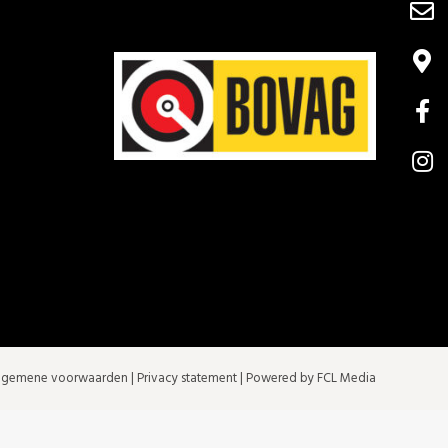
lgemene voorwaarden
|
Privacy statement
| Powered by FCL Media