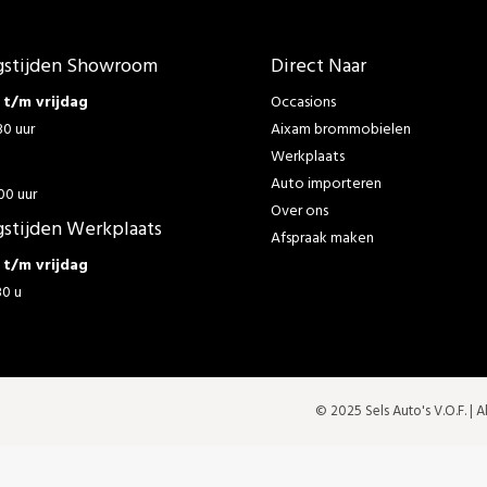
stijden Showroom
Direct Naar
t/m vrijdag
Occasions
30 uur
Aixam brommobielen
Werkplaats
g
Auto importeren
00 uur
Over ons
stijden Werkplaats
Afspraak maken
t/m vrijdag
30 u
© 2025 Sels Auto's V.O.F. |
A