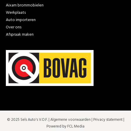
Aixam brommobielen
Werkplaats
Auto importeren
Over ons
Afspraak maken
© 2025 Sels Auto's V.O.F. |
Algemene voorwaarden
|
Privacy statement
|
Powered by FCL Media