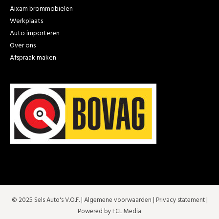
Aixam brommobielen
Werkplaats
Auto importeren
Over ons
Afspraak maken
© 2025 Sels Auto's V.O.F. |
Algemene voorwaarden
|
Privacy statement
|
Powered by FCL Media