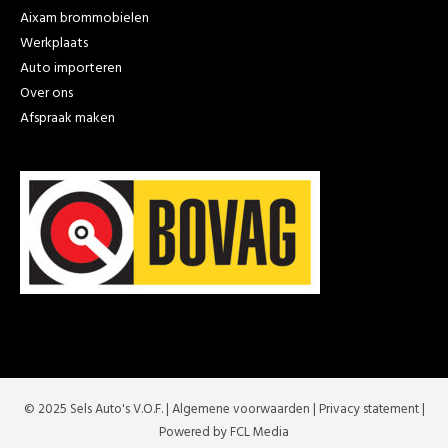
Aixam brommobielen
Werkplaats
Auto importeren
Over ons
Afspraak maken
© 2025 Sels Auto's V.O.F. |
Algemene voorwaarden
|
Privacy statement
|
Powered by FCL Media