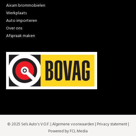
Aixam brommobielen
Werkplaats
Auto importeren
Over ons
Afspraak maken
© 2025 Sels Auto's V.O.F. |
Algemene voorwaarden
|
Privacy statement
|
Powered by FCL Media