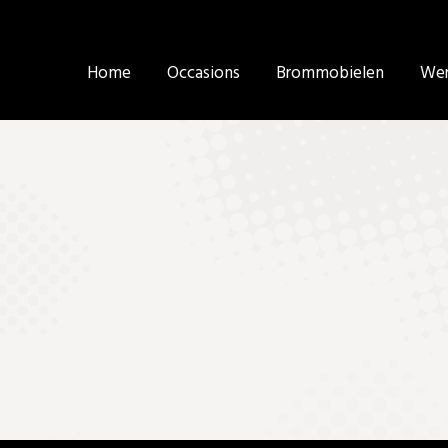
Home
Home
Occasions
Occasions
Brommobielen
Brommobielen
Wer
Wer