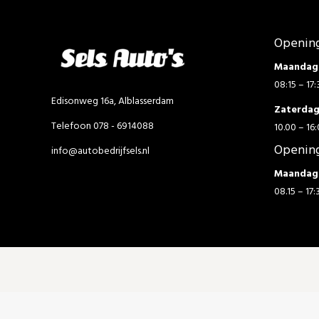
Opening
Maandag 
08:15 – 17:
Edisonweg 16a, Alblasserdam
Zaterda
Telefoon 078 - 6914088
10.00 – 16:
Opening
info@autobedrijfsels.nl
Maandag 
08.15 – 17: