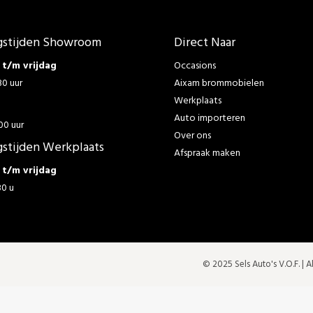
stijden Showroom
Direct Naar
t/m vrijdag
Occasions
30 uur
Aixam brommobielen
Werkplaats
g
Auto importeren
00 uur
Over ons
stijden Werkplaats
Afspraak maken
t/m vrijdag
30 u
© 2025 Sels Auto's V.O.F. |
A