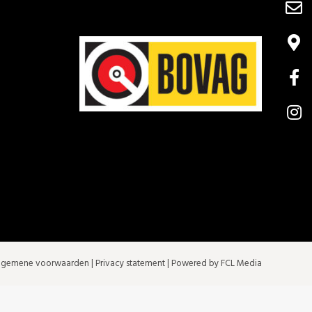
lgemene voorwaarden
|
Privacy statement
| Powered by FCL Media