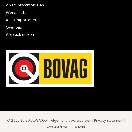
Aixam brommobielen
Werkplaats
Auto importeren
Over ons
Afspraak maken
© 2025 Sels Auto's V.O.F. |
Algemene voorwaarden
|
Privacy statement
|
Powered by FCL Media