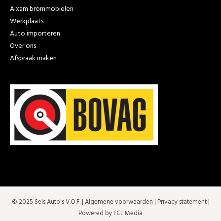
Aixam brommobielen
Werkplaats
Auto importeren
Over ons
Afspraak maken
© 2025 Sels Auto's V.O.F. |
Algemene voorwaarden
|
Privacy statement
|
Powered by FCL Media