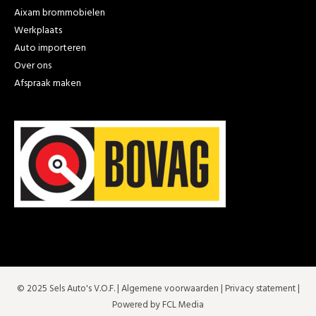
Aixam brommobielen
Werkplaats
Auto importeren
Over ons
Afspraak maken
© 2025 Sels Auto's V.O.F. |
Algemene voorwaarden
|
Privacy statement
|
Powered by FCL Media