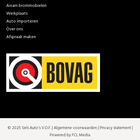
Aixam brommobielen
Werkplaats
Auto importeren
Over ons
Afspraak maken
© 2025 Sels Auto's V.O.F. |
Algemene voorwaarden
|
Privacy statement
|
Powered by FCL Media