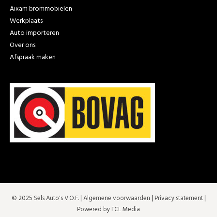
Aixam brommobielen
Werkplaats
Auto importeren
Over ons
Afspraak maken
© 2025 Sels Auto's V.O.F. |
Algemene voorwaarden
|
Privacy statement
|
Powered by FCL Media