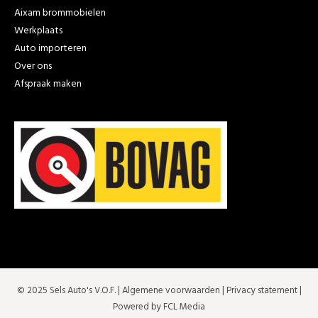
Aixam brommobielen
Werkplaats
Auto importeren
Over ons
Afspraak maken
© 2025 Sels Auto's V.O.F. |
Algemene voorwaarden
|
Privacy statement
|
Powered by FCL Media