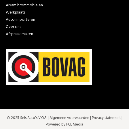
Aixam brommobielen
Werkplaats
Auto importeren
Over ons
Afspraak maken
© 2025 Sels Auto's V.O.F. |
Algemene voorwaarden
|
Privacy statement
|
Powered by FCL Media