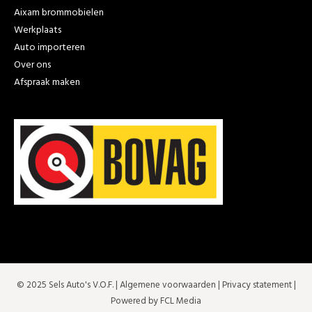
Aixam brommobielen
Werkplaats
Auto importeren
Over ons
Afspraak maken
© 2025 Sels Auto's V.O.F. |
Algemene voorwaarden
|
Privacy statement
|
Powered by FCL Media