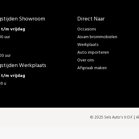
stijden Showroom
Direct Naar
t/m vrijdag
Occasions
30 uur
Aixam brommobielen
Werkplaats
g
Auto importeren
00 uur
Over ons
stijden Werkplaats
Afspraak maken
t/m vrijdag
30 u
© 2025 Sels Auto's V.O.F. |
A