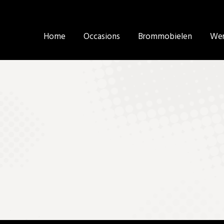
Home
Home
Occasions
Occasions
Brommobielen
Brommobielen
Wer
Wer