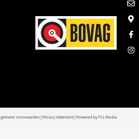
lgemene voorwaarden
|
Privacy statement
| Powered by FCL Media