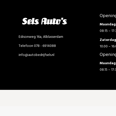
Opening
Maandag 
08:15 – 17:
Edisonweg 16a, Alblasserdam
Zaterda
Telefoon 078 - 6914088
10.00 – 16:
Opening
info@autobedrijfsels.nl
Maandag 
08.15 – 17: