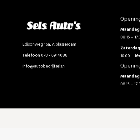
Opening
Maandag 
08:15 – 17:
Edisonweg 16a, Alblasserdam
Zaterda
Telefoon 078 - 6914088
10.00 – 16:
Opening
info@autobedrijfsels.nl
Maandag 
08.15 – 17: