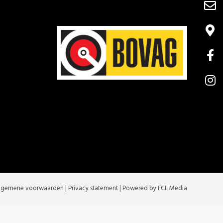
lgemene voorwaarden
|
Privacy statement
| Powered by FCL Media