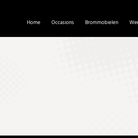
Home
Home
Occasions
Occasions
Brommobielen
Brommobielen
Wer
Wer