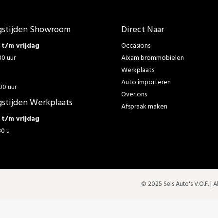
stijden Showroom
Direct Naar
t/m vrijdag
Occasions
30 uur
Aixam brommobielen
Werkplaats
g
Auto importeren
00 uur
Over ons
stijden Werkplaats
Afspraak maken
t/m vrijdag
30 u
© 2025 Sels Auto's V.O.F. |
A