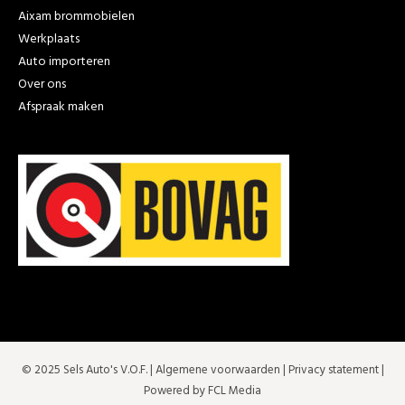
Aixam brommobielen
Werkplaats
Auto importeren
Over ons
Afspraak maken
© 2025 Sels Auto's V.O.F. |
Algemene voorwaarden
|
Privacy statement
|
Powered by FCL Media