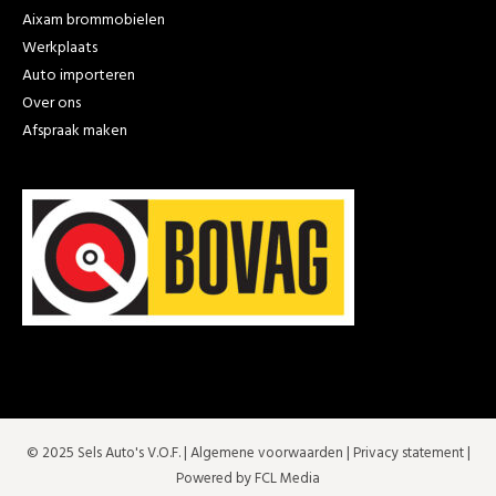
Aixam brommobielen
Werkplaats
Auto importeren
Over ons
Afspraak maken
© 2025 Sels Auto's V.O.F. |
Algemene voorwaarden
|
Privacy statement
|
Powered by FCL Media