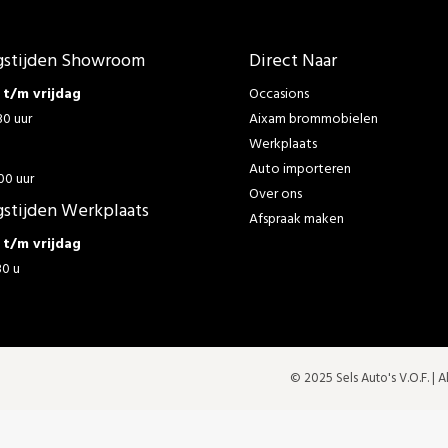
stijden Showroom
Direct Naar
t/m vrijdag
Occasions
30 uur
Aixam brommobielen
Werkplaats
g
Auto importeren
00 uur
Over ons
stijden Werkplaats
Afspraak maken
t/m vrijdag
30 u
© 2025 Sels Auto's V.O.F. |
A