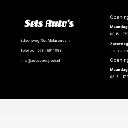
Opening
Maandag 
08:15 – 17:
Edisonweg 16a, Alblasserdam
Zaterda
Telefoon 078 - 6914088
10.00 – 16:
Opening
info@autobedrijfsels.nl
Maandag 
08.15 – 17: