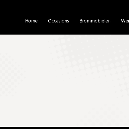
Home
Home
Occasions
Occasions
Brommobielen
Brommobielen
Wer
Wer