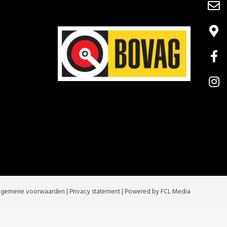
lgemene voorwaarden
|
Privacy statement
| Powered by FCL Media