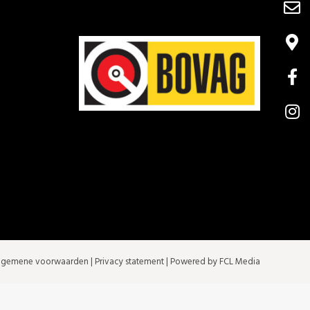
lgemene voorwaarden
|
Privacy statement
| Powered by FCL Media