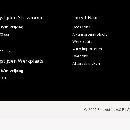
stijden Showroom
Direct Naar
t/m vrijdag
Occasions
30 uur
Aixam brommobielen
Werkplaats
g
Auto importeren
00 uur
Over ons
stijden Werkplaats
Afspraak maken
t/m vrijdag
30 u
© 2025 Sels Auto's V.O.F. |
A