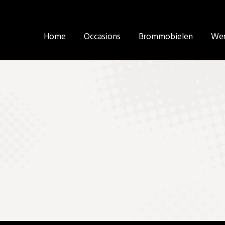
Home
Home
Occasions
Occasions
Brommobielen
Brommobielen
Wer
Wer