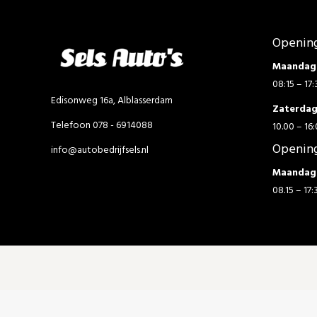
Opening
Maandag 
08:15 – 17:
Edisonweg 16a, Alblasserdam
Zaterda
Telefoon 078 - 6914088
10.00 – 16:
Opening
info@autobedrijfsels.nl
Maandag 
08.15 – 17: