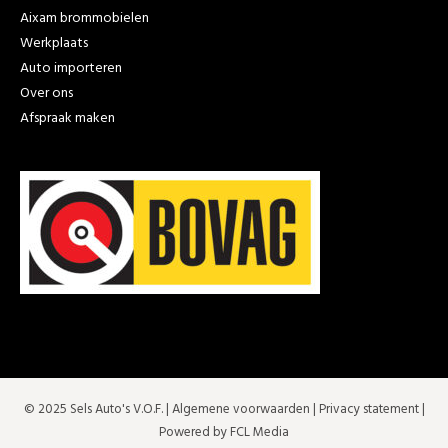
Aixam brommobielen
Werkplaats
Auto importeren
Over ons
Afspraak maken
© 2025 Sels Auto's V.O.F. |
Algemene voorwaarden
|
Privacy statement
|
Powered by FCL Media