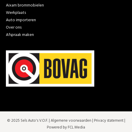
Aixam brommobielen
Werkplaats
Auto importeren
Over ons
Afspraak maken
© 2025 Sels Auto's V.O.F. |
Algemene voorwaarden
|
Privacy statement
|
Powered by FCL Media