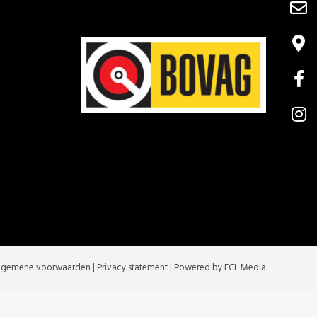
lgemene voorwaarden
|
Privacy statement
| Powered by FCL Media