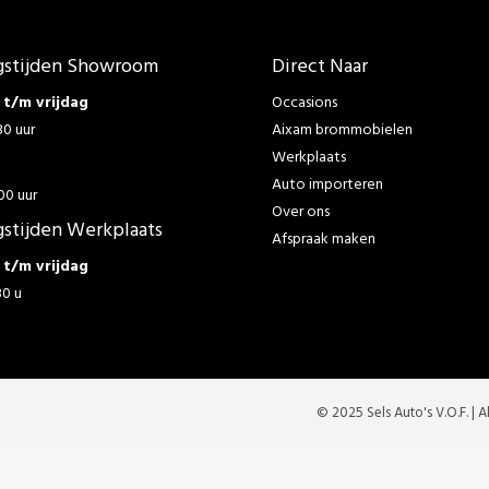
stijden Showroom
Direct Naar
t/m vrijdag
Occasions
30 uur
Aixam brommobielen
Werkplaats
g
Auto importeren
00 uur
Over ons
stijden Werkplaats
Afspraak maken
t/m vrijdag
30 u
© 2025 Sels Auto's V.O.F. |
A