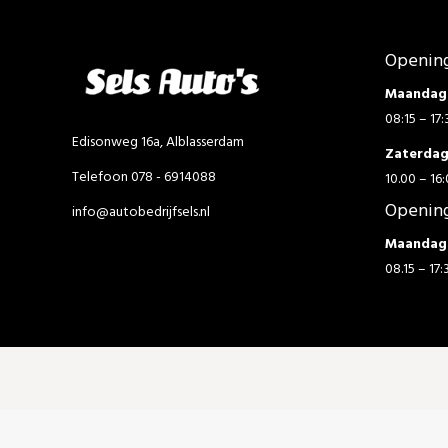
Opening
Maandag 
08:15 – 17:
Edisonweg 16a, Alblasserdam
Zaterda
Telefoon 078 - 6914088
10.00 – 16:
Opening
info@autobedrijfsels.nl
Maandag 
08.15 – 17: