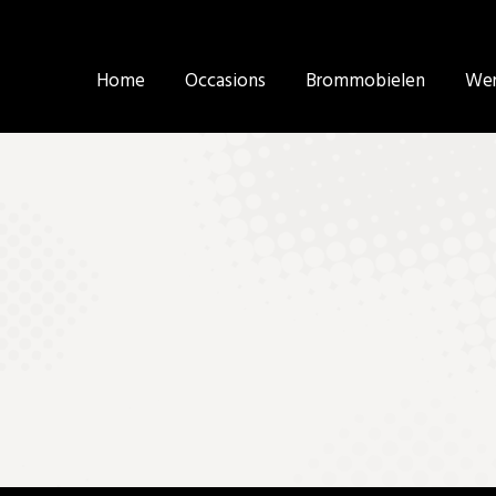
Home
Home
Occasions
Occasions
Brommobielen
Brommobielen
Wer
Wer