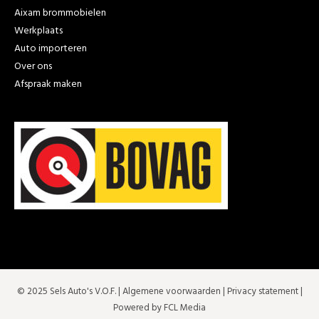
Aixam brommobielen
Werkplaats
Auto importeren
Over ons
Afspraak maken
© 2025 Sels Auto's V.O.F. |
Algemene voorwaarden
|
Privacy statement
|
Powered by FCL Media