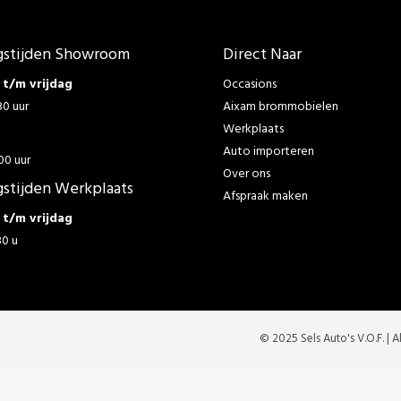
stijden Showroom
Direct Naar
t/m vrijdag
Occasions
30 uur
Aixam brommobielen
Werkplaats
g
Auto importeren
00 uur
Over ons
stijden Werkplaats
Afspraak maken
t/m vrijdag
30 u
© 2025 Sels Auto's V.O.F. |
A