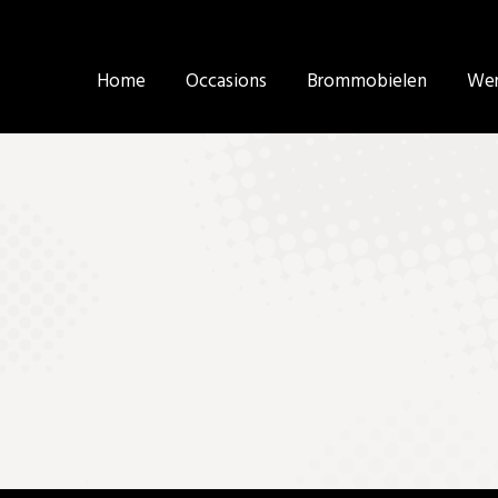
Home
Home
Occasions
Occasions
Brommobielen
Brommobielen
Wer
Wer