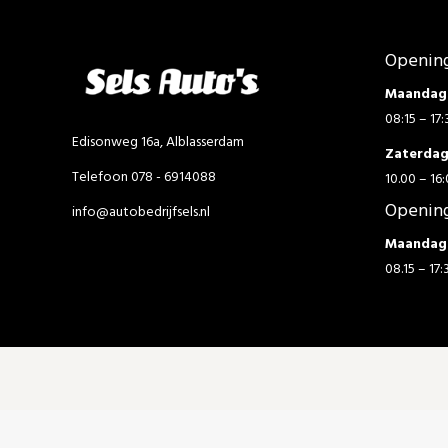
Opening
Maandag 
08:15 – 17:
Edisonweg 16a, Alblasserdam
Zaterda
Telefoon 078 - 6914088
10.00 – 16:
Opening
info@autobedrijfsels.nl
Maandag 
08.15 – 17: