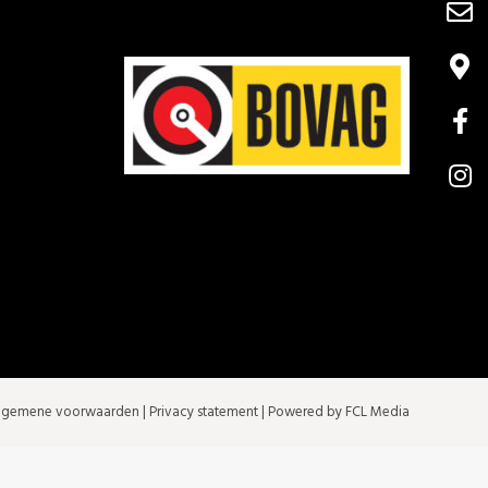
lgemene voorwaarden
|
Privacy statement
| Powered by FCL Media