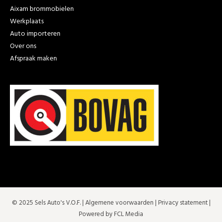
Aixam brommobielen
Werkplaats
Auto importeren
Over ons
Afspraak maken
© 2025 Sels Auto's V.O.F. |
Algemene voorwaarden
|
Privacy statement
|
Powered by FCL Media