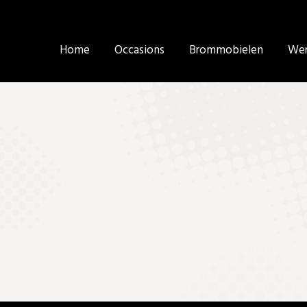
Home
Home
Occasions
Occasions
Brommobielen
Brommobielen
Wer
Wer