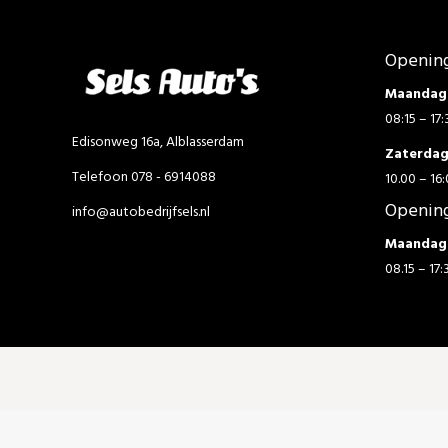
Opening
Maandag 
08:15 – 17:
Edisonweg 16a, Alblasserdam
Zaterda
Telefoon 078 - 6914088
10.00 – 16:
Opening
info@autobedrijfsels.nl
Maandag 
08.15 – 17: