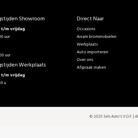
stijden Showroom
Direct Naar
t/m vrijdag
Occasions
30 uur
Aixam brommobielen
Werkplaats
g
Auto importeren
00 uur
Over ons
stijden Werkplaats
Afspraak maken
t/m vrijdag
30 u
© 2025 Sels Auto's V.O.F. |
A