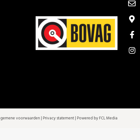
lgemene voorwaarden
|
Privacy statement
| Powered by FCL Media