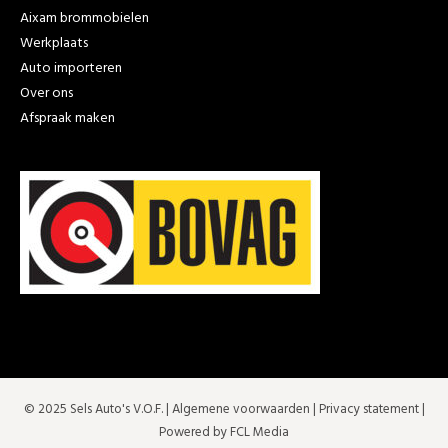
Aixam brommobielen
Werkplaats
Auto importeren
Over ons
Afspraak maken
© 2025 Sels Auto's V.O.F. |
Algemene voorwaarden
|
Privacy statement
|
Powered by FCL Media