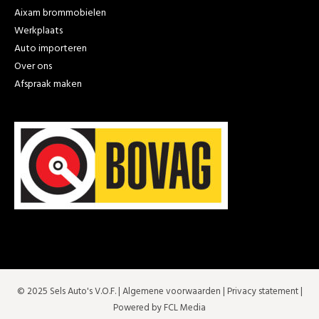
Aixam brommobielen
Werkplaats
Auto importeren
Over ons
Afspraak maken
© 2025 Sels Auto's V.O.F. |
Algemene voorwaarden
|
Privacy statement
|
Powered by FCL Media