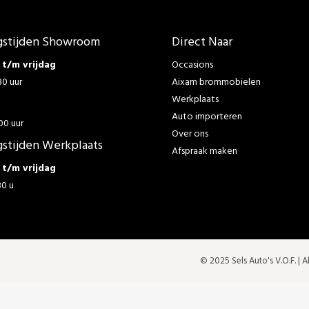
stijden Showroom
Direct Naar
t/m vrijdag
Occasions
30 uur
Aixam brommobielen
Werkplaats
g
Auto importeren
00 uur
Over ons
stijden Werkplaats
Afspraak maken
t/m vrijdag
30 u
© 2025 Sels Auto's V.O.F. |
A