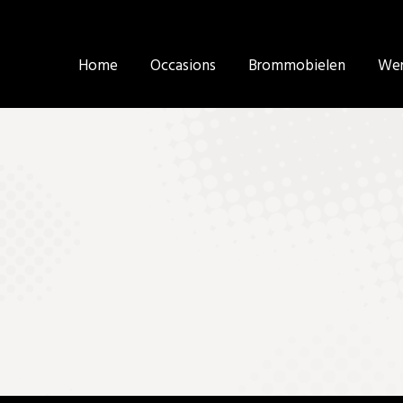
Home
Home
Occasions
Occasions
Brommobielen
Brommobielen
Wer
Wer