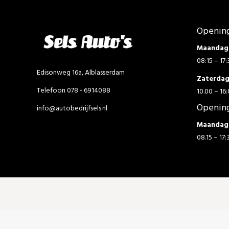
Opening
Maandag 
08:15 – 17:
Edisonweg 16a, Alblasserdam
Zaterda
Telefoon 078 - 6914088
10.00 – 16:
Opening
info@autobedrijfsels.nl
Maandag 
08.15 – 17: