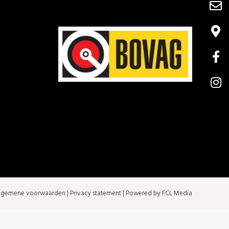
lgemene voorwaarden
|
Privacy statement
| Powered by FCL Media