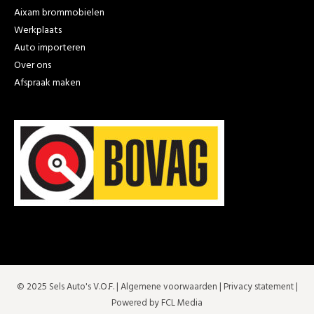
Aixam brommobielen
Werkplaats
Auto importeren
Over ons
Afspraak maken
© 2025 Sels Auto's V.O.F. |
Algemene voorwaarden
|
Privacy statement
|
Powered by FCL Media