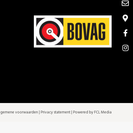
lgemene voorwaarden
|
Privacy statement
| Powered by FCL Media