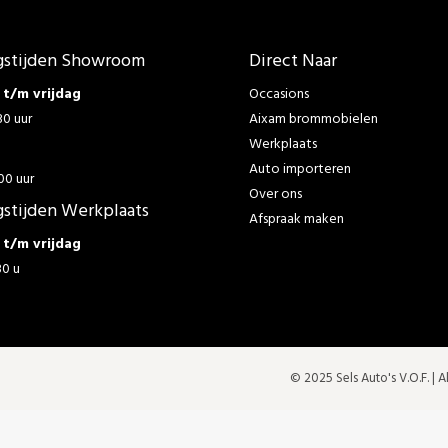
stijden Showroom
Direct Naar
t/m vrijdag
Occasions
30 uur
Aixam brommobielen
Werkplaats
g
Auto importeren
00 uur
Over ons
stijden Werkplaats
Afspraak maken
t/m vrijdag
30 u
© 2025 Sels Auto's V.O.F. |
A