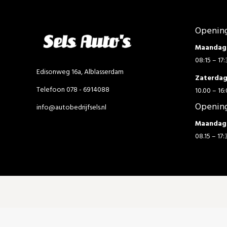
Opening
Maandag 
08:15 – 17:
Edisonweg 16a, Alblasserdam
Zaterda
Telefoon 078 - 6914088
10.00 – 16:
Opening
info@autobedrijfsels.nl
Maandag 
08.15 – 17: