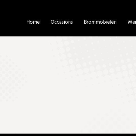
Home
Home
Occasions
Occasions
Brommobielen
Brommobielen
Wer
Wer