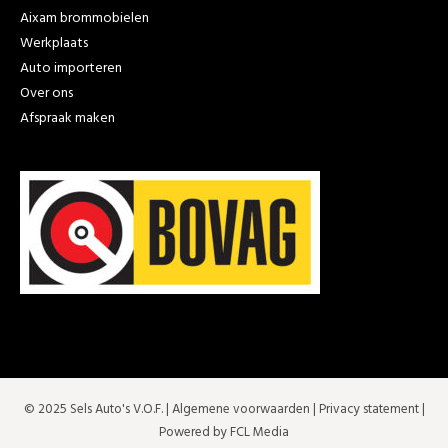
Aixam brommobielen
Werkplaats
Auto importeren
Over ons
Afspraak maken
© 2025 Sels Auto's V.O.F. |
Algemene voorwaarden
|
Privacy statement
|
Powered by FCL Media