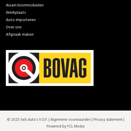
Aixam brommobielen
Werkplaats
Auto importeren
Over ons
Afspraak maken
© 2025 Sels Auto's V.O.F. |
Algemene voorwaarden
|
Privacy statement
|
Powered by FCL Media