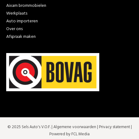
Aixam brommobielen
Werkplaats
Auto importeren
Over ons
Afspraak maken
© 2025 Sels Auto's V.O.F. |
Algemene voorwaarden
|
Privacy statement
|
Powered by FCL Media