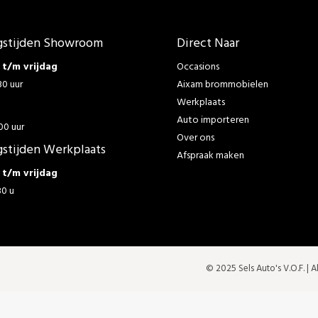
stijden Showroom
Direct Naar
t/m vrijdag
Occasions
30 uur
Aixam brommobielen
Werkplaats
g
Auto importeren
00 uur
Over ons
stijden Werkplaats
Afspraak maken
t/m vrijdag
30 u
© 2025 Sels Auto's V.O.F. |
A