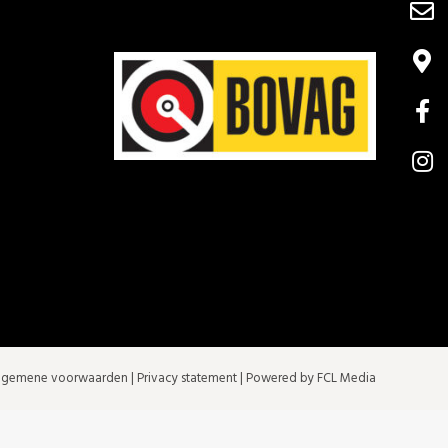
lgemene voorwaarden
|
Privacy statement
| Powered by FCL Media