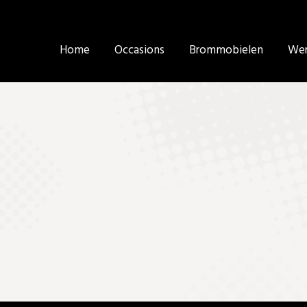
Home
Home
Occasions
Occasions
Brommobielen
Brommobielen
Wer
Wer