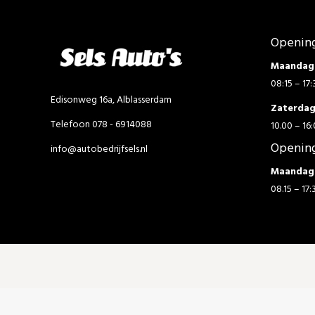
Opening
Maandag 
08:15 – 17:
Edisonweg 16a, Alblasserdam
Zaterda
Telefoon 078 - 6914088
10.00 – 16:
Opening
info@autobedrijfsels.nl
Maandag 
08.15 – 17: