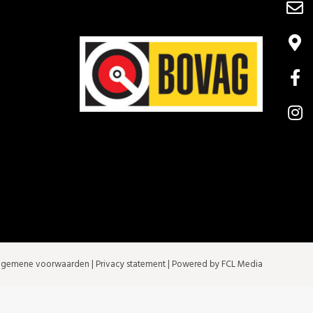
lgemene voorwaarden
|
Privacy statement
| Powered by FCL Media