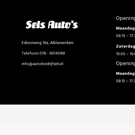
Opening
Maandag 
08:15 – 17:
Edisonweg 16a, Alblasserdam
Zaterda
Telefoon 078 - 6914088
10.00 – 16:
Opening
info@autobedrijfsels.nl
Maandag 
08.15 – 17: