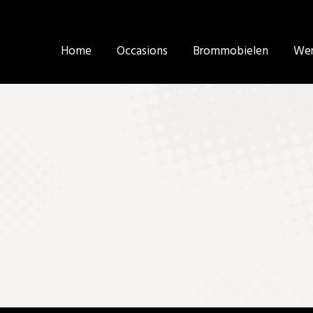
Home
Home
Occasions
Occasions
Brommobielen
Brommobielen
Wer
Wer