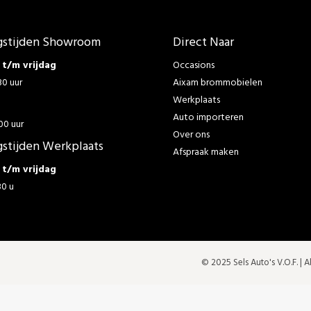
stijden Showroom
Direct Naar
t/m vrijdag
Occasions
30 uur
Aixam brommobielen
Werkplaats
g
Auto importeren
00 uur
Over ons
stijden Werkplaats
Afspraak maken
t/m vrijdag
30 u
© 2025 Sels Auto's V.O.F. |
A