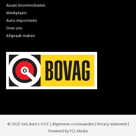
Aixam brommobielen
Werkplaats
Auto importeren
Over ons
Afspraak maken
© 2025 Sels Auto's V.O.F. |
Algemene voorwaarden
|
Privacy statement
|
Powered by FCL Media