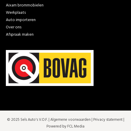
Aixam brommobielen
Werkplaats
Auto importeren
Over ons
Afspraak maken
© 2025 Sels Auto's V.O.F. |
Algemene voorwaarden
|
Privacy statement
|
Powered by FCL Media