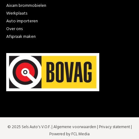
Aixam brommobielen
Werkplaats
Auto importeren
Over ons
Afspraak maken
© 2025 Sels Auto's V.O.F. |
Algemene voorwaarden
|
Privacy statement
|
Powered by FCL Media