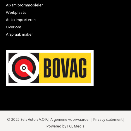
Aixam brommobielen
Werkplaats
Auto importeren
Over ons
Afspraak maken
© 2025 Sels Auto's V.O.F. |
Algemene voorwaarden
|
Privacy statement
|
Powered by FCL Media