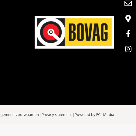
lgemene voorwaarden
|
Privacy statement
| Powered by FCL Media