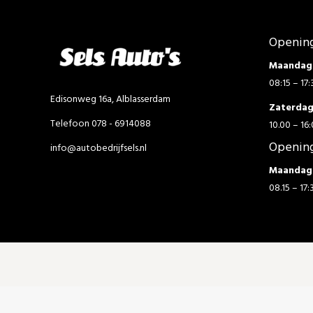
Opening
Maandag 
08:15 – 17:
Edisonweg 16a, Alblasserdam
Zaterda
Telefoon 078 - 6914088
10.00 – 16:
Opening
info@autobedrijfsels.nl
Maandag 
08.15 – 17: