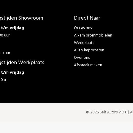
stijden Showroom
Direct Naar
t/m vrijdag
Occasions
30 uur
Aixam brommobielen
Werkplaats
g
Auto importeren
00 uur
Over ons
stijden Werkplaats
Afspraak maken
t/m vrijdag
30 u
© 2025 Sels Auto's V.O.F. |
A