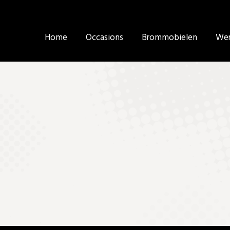
Home
Home
Occasions
Occasions
Brommobielen
Brommobielen
Wer
Wer