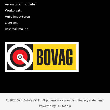
Aixam brommobielen
Werkplaats
Auto importeren
Over ons
Afspraak maken
© 2025 Sels Auto's V.O.F. |
Algemene voorwaarden
|
Privacy statement
|
Powered by FCL Media