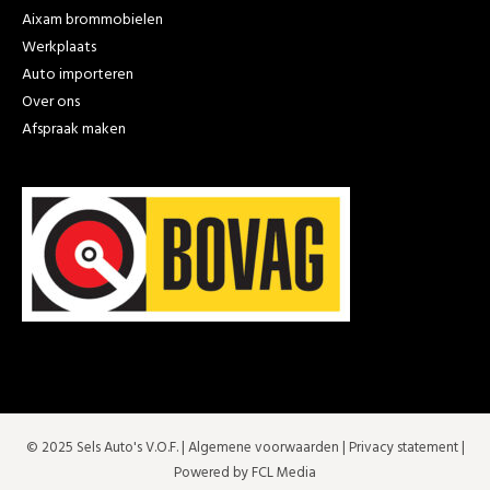
Aixam brommobielen
Werkplaats
Auto importeren
Over ons
Afspraak maken
© 2025 Sels Auto's V.O.F. |
Algemene voorwaarden
|
Privacy statement
|
Powered by FCL Media