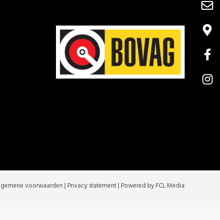
lgemene voorwaarden
|
Privacy statement
| Powered by FCL Media