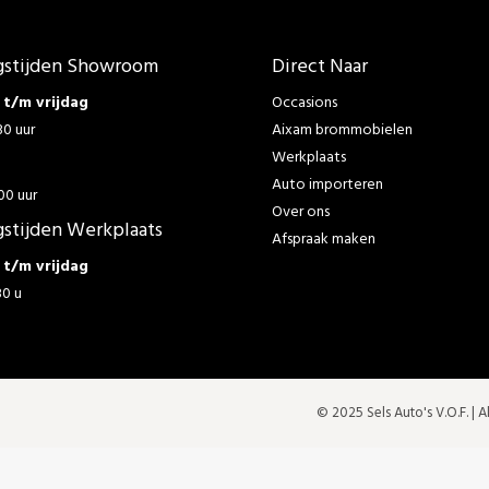
stijden Showroom
Direct Naar
t/m vrijdag
Occasions
30 uur
Aixam brommobielen
Werkplaats
g
Auto importeren
00 uur
Over ons
stijden Werkplaats
Afspraak maken
t/m vrijdag
30 u
© 2025 Sels Auto's V.O.F. |
A