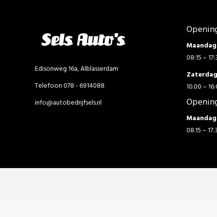
Opening
Maandag 
08:15 – 17:
Edisonweg 16a, Alblasserdam
Zaterda
Telefoon 078 - 6914088
10.00 – 16:
Opening
info@autobedrijfsels.nl
Maandag 
08.15 – 17: