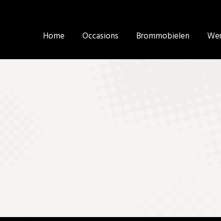
Home
Home
Occasions
Occasions
Brommobielen
Brommobielen
Wer
Wer