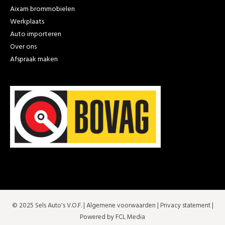
Aixam brommobielen
Werkplaats
Auto importeren
Over ons
Afspraak maken
© 2025 Sels Auto's V.O.F. |
Algemene voorwaarden
|
Privacy statement
|
Powered by FCL Media