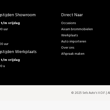
stijden Showroom
Direct Naar
t/m vrijdag
Occasions
30 uur
Aixam brommobielen
Werkplaats
g
Auto importeren
00 uur
Over ons
stijden Werkplaats
Afspraak maken
t/m vrijdag
30 u
© 2025 Sels Auto's V.O.F. |
A