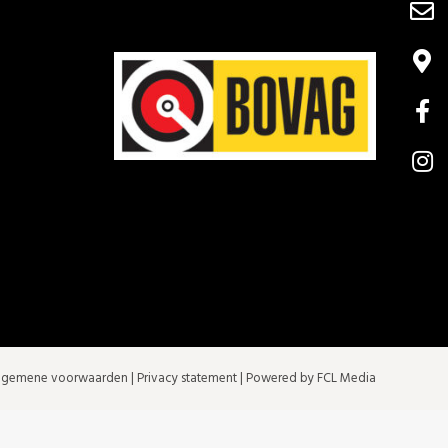
lgemene voorwaarden
|
Privacy statement
| Powered by FCL Media