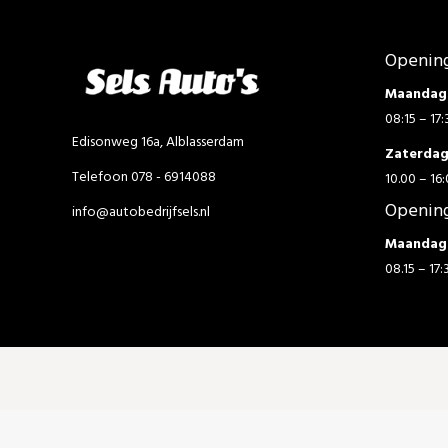
Opening
Maandag 
08:15 – 17:
Edisonweg 16a, Alblasserdam
Zaterda
Telefoon 078 - 6914088
10.00 – 16:
Opening
info@autobedrijfsels.nl
Maandag 
08.15 – 17: