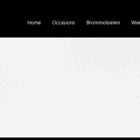
Home
Home
Occasions
Occasions
Brommobielen
Brommobielen
Wer
Wer