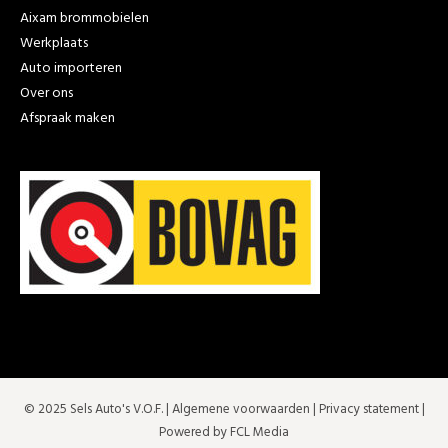
Aixam brommobielen
Werkplaats
Auto importeren
Over ons
Afspraak maken
© 2025 Sels Auto's V.O.F. |
Algemene voorwaarden
|
Privacy statement
|
Powered by FCL Media