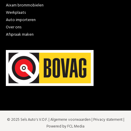
Aixam brommobielen
Werkplaats
Auto importeren
Over ons
Afspraak maken
© 2025 Sels Auto's V.O.F. |
Algemene voorwaarden
|
Privacy statement
|
Powered by FCL Media